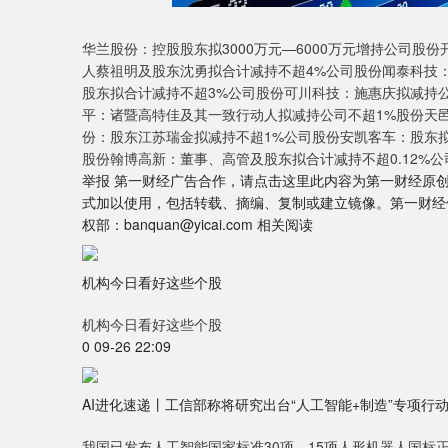
华兰股份：控股股东拟3000万元—6000万元增持公司股
人蔡祖明及股东沈勇拟合计减持不超4%公司股份闻泰科技
股东拟合计减持不超3%公司股份可川科技：施惠庆拟减持
平：诸暨高特佳及其一致行动人拟减持公司不超1%股份天
份：股东江苏瑞金拟减持不超1%公司股份安凯客车：股东拟
股份翰博高新：董事、高管及股东拟合计减持不超0.12%
举报 第一财经广告合作，请点击这里此内容为第一财经原
式加以使用，包括转载、摘编、复制或建立镜像。第一财经
权部：banquan@yicai.com 相关阅读
机构今日看好这些个股
机构今日看好这些个股
0 09-26 22:09
AI进化速递丨工信部称将研究出台“人工智能+制造”专项行
我国已发布人工智能国家标准30项，15项人形机器人国