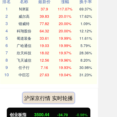
排名
名称
最新价
涨幅
换手率
1
N津富
37.9
117.07%
69.37%
2
威尔高
39.83
20.01%
17.62%
3
锴威特
77.82
20.00%
1.09%
4
科翔股份
64.32
20.00%
12.12%
5
蜀道装备
33.61
19.99%
11.61%
6
广哈通信
19.03
19.99%
5.79%
7
欣天科技
18.02
19.97%
28.36%
8
飞天诚信
12.56
19.96%
8.20%
9
任子行
7.16
19.93%
30.98%
10
中巨芯
27.63
19.04%
31.23%
沪深京行情 实时轮播
创业板指
3500.44
基
-34.70
-0.98%