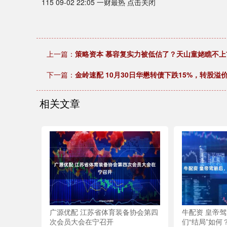
115 09-02 22:05 一财最热 点击关闭
上一篇：
策略资本 慕容复实力被低估了？天山童姥瞧不
下一篇：
金岭速配 10月30日华懋转债下跌15%，转股溢价
相关文章
广源优配 江苏省体育装备协会第四
牛配资 皇帝
次会员大会在宁召开
们“结局”如何