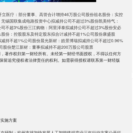
份开立医疗：部分董事、高管合计增持46万股公司股份祖名股份：实控
：无锡国联集成电路投资中心拟减持公司不超过3%股份凯美特气：
公司不超3%股份三江购物：阿里泽泰拟减持公司不超过3%股份安必
邑股份：控股股东及特定股东拟合计减持不超1%公司股份康盛股
减持不超1%公司股份晨光新材：皓景博瑞拟减持公司不超过0.96%
公司股份楚江新材：董事拟减持不超200万股公司股票
创，著作权归第一财经所有。未经第一财经书面授权，不得以任何方
保留追究侵权者法律责任的权利。如需获得授权请联系第一财经版
动实施方案
标正在研制；杭州市就加快发展人工智能终端产业三年行动方案公开征