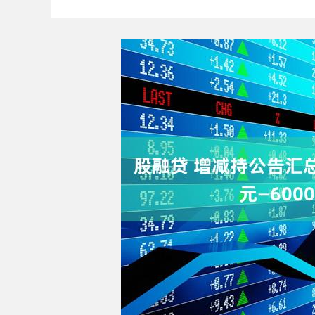
沪深300
4640.19
7.18
-0.62%
-17.97
-0