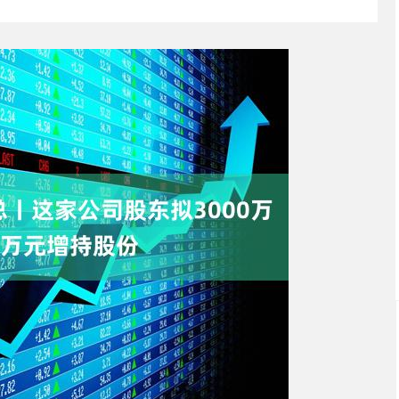
北证50
1118.44
.39%
-1.02
-0.09%