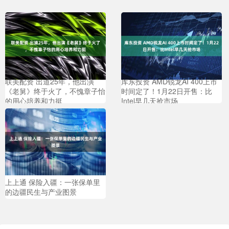
联美配资 出道25年，他出演
库东投资 AMD锐龙AI 400上市
《老舅》终于火了，不愧章子怡
时间定了！1月22日开售：比
的用心培养和力挺
Intel早几天抢市场
上上通 保险入疆：一张保单里
的边疆民生与产业图景