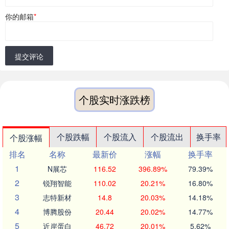
你的邮箱
*
提交评论
个股实时涨跌榜
个股跌幅
个股流入
个股流出
换手率
个股涨幅
排名
名称
最新价
涨幅
换手率
1
N展芯
116.52
396.89%
79.39%
2
锐翔智能
110.02
20.21%
16.80%
3
志特新材
14.8
20.03%
14.18%
4
博腾股份
20.44
20.02%
14.77%
5
近岸蛋白
46.72
20.01%
5.62%