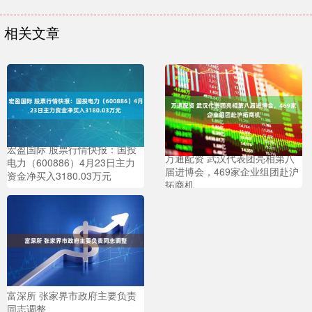
相关文章
宏盈国际 股票行情快报：国投
万通配资 武汉代表团亮相第八
电力（600886）4月23日主力
届进博会，469家企业组团赴沪
资金净买入3180.03万元
拓商机
富深所 张家界市政府主要负责
同志调整