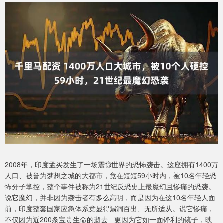
2008年，印度孟买发生了一场震惊世界的恐怖袭击。这座拥有1400万
人口、被誉为梦想之城的大都市，竟在短短59小时内，被10名年轻恐
怖分子掌控，整个事件被称为21世纪反恐史上最魔幻且惨痛的恐袭。
说它魔幻，并非因为袭击者有多么高明，而是因为在这10名年轻人面
前，印度整套国家应急体系竟显得漏洞百出、无所适从。说它惨痛，
不仅因为近200条宝贵生命的逝去，更因为它如一面锋利的镜子，映