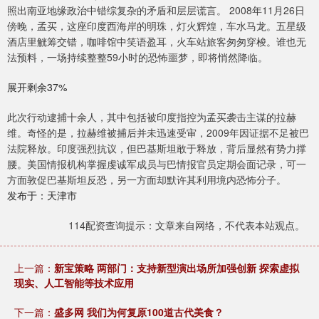
照出南亚地缘政治中错综复杂的矛盾和层层谎言。 2008年11月26日
傍晚，孟买，这座印度西海岸的明珠，灯火辉煌，车水马龙。五星级
酒店里觥筹交错，咖啡馆中笑语盈耳，火车站旅客匆匆穿梭。谁也无
法预料，一场持续整整59小时的恐怖噩梦，即将悄然降临。
展开剩余37%
此次行动逮捕十余人，其中包括被印度指控为孟买袭击主谋的拉赫
维。奇怪的是，拉赫维被捕后并未迅速受审，2009年因证据不足被巴
法院释放。印度强烈抗议，但巴基斯坦敢于释放，背后显然有势力撑
腰。美国情报机构掌握虔诚军成员与巴情报官员定期会面记录，可一
方面敦促巴基斯坦反恐，另一方面却默许其利用境内恐怖分子。
发布于：天津市
114配资查询提示：文章来自网络，不代表本站观点。
上一篇：
新宝策略 两部门：支持新型演出场所加强创新 探索虚拟
现实、人工智能等技术应用
下一篇：
盛多网 我们为何复原100道古代美食？