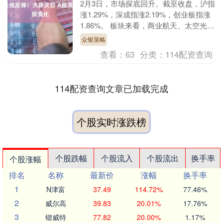
2月3日，市场探底回升。截至收盘，沪指
涨1.29%，深成指涨2.19%，创业板指涨
1.86%。 板块来看，商业航天、太空光
伏、化工、AI应用等板块表现活跃，贵
众银策略
金....
查看：
63
分类：
114配资查询
114配资查询文章已加载完成
个股实时涨跌榜
个股跌幅
个股流入
个股流出
换手率
个股涨幅
排名
名称
最新价
涨幅
换手率
1
N津富
37.49
114.72%
77.46%
2
威尔高
39.83
20.01%
17.76%
3
锴威特
77.82
20.00%
1.17%