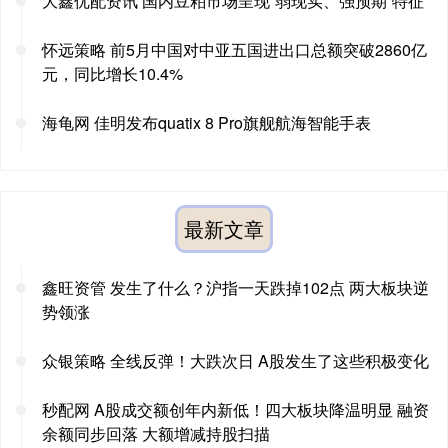
大鑫优配资讯 国内豆粕市场呈现“弱现实、强预期”特征
怀远策略 前5月中国对中亚五国进出口总额突破2860亿
元，同比增长10.4%
海龟网 佳明发布quatix 8 Pro旗舰航海智能手表
最新文章
鑫旺资管 发生了什么？沪指一天跌掉102点 两大板块逆
势领涨
众银策略 全线反弹！大跌次日 A股发生了这些积极变化
秒配网 A股成交额创年内新低！四大板块降温明显 融资
余额同步回落 大额增减持股扫描