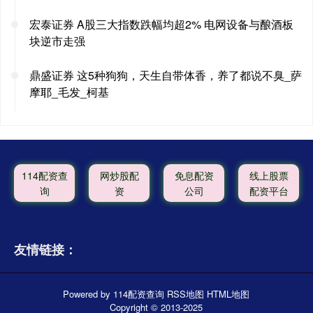
宏泰证券 A股三大指数跌幅均超2% 电网设备与酿酒板
块逆市走强
鼎盛证券 这5种狗狗，天生自带体香，养了都说不臭_萨
摩耶_毛发_柯基
114配资查
网炒股配
免息配资
线上股票
询
资
公司
配资平台
友情链接：
Powered by
114配资查询
RSS地图
HTML地图
Copyright
© 2013-2025