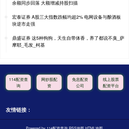
余额同步回落 大额增减持股扫描
宏泰证券 A股三大指数跌幅均超2% 电网设备与酿酒板
块逆市走强
鼎盛证券 这5种狗狗，天生自带体香，养了都说不臭_萨
摩耶_毛发_柯基
114配资查
网炒股配
免息配资
线上股票
询
资
公司
配资平台
友情链接：
Powered by
114配资查询
RSS地图
HTML地图