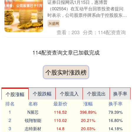
证券日报网讯1月15日，惠博普
（002554）在互动平台回答投资者提问
时表示，公司股票停牌系由于控股股东筹
划控制权变更，经向深交所申请，目前公
兴盛网
司股票已于1月15....
查看：
203
分类：
114配资查询
114配资查询文章已加载完成
个股实时涨跌榜
个股跌幅
个股流入
个股流出
换手率
个股涨幅
排名
名称
最新价
涨幅
换手率
1
N展芯
116.52
396.89%
79.39%
2
锐翔智能
110.02
20.21%
16.80%
3
志特新材
14.8
20.03%
14.18%