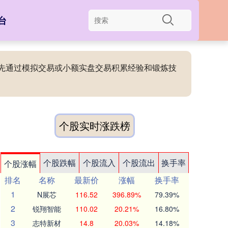
台
前，先通过模拟交易或小额实盘交易积累经验和锻炼技
个股实时涨跌榜
个股跌幅
个股流入
个股流出
换手率
个股涨幅
排名
名称
最新价
涨幅
换手率
1
N展芯
116.52
396.89%
79.39%
2
锐翔智能
110.02
20.21%
16.80%
3
志特新材
14.8
20.03%
14.18%