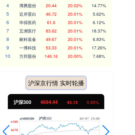
4
博腾股份
20.44
20.02%
14.77%
5
近岸蛋白
46.72
20.01%
5.62%
6
毕得医药
61.6
20.01%
6.12%
7
五洲医疗
83.62
20.01%
18.37%
8
耐科装备
49.67
20.01%
6.83%
9
一博科技
53.33
20.01%
17.26%
10
方邦股份
146.16
20.00%
7.68%
沪深京行情 实时轮播
北证50
1134.24
创
11.37
1.01%