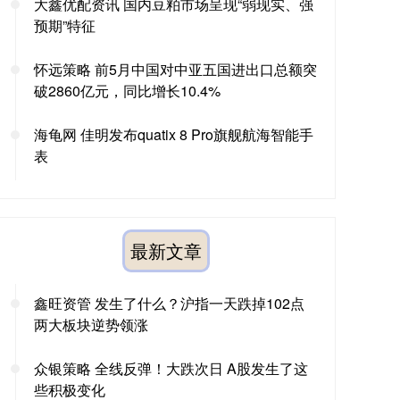
大鑫优配资讯 国内豆粕市场呈现“弱现实、强
预期”特征
怀远策略 前5月中国对中亚五国进出口总额突
破2860亿元，同比增长10.4%
海龟网 佳明发布quatix 8 Pro旗舰航海智能手
表
最新文章
鑫旺资管 发生了什么？沪指一天跌掉102点
两大板块逆势领涨
众银策略 全线反弹！大跌次日 A股发生了这
些积极变化