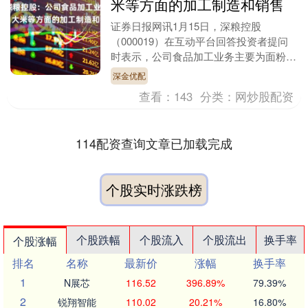
米等方面的加工制造和销售
证券日报网讯1月15日，深粮控股
（000019）在互动平台回答投资者提问
时表示，公司食品加工业务主要为面粉、
大米、食用油、茶及植物提取物、饮料、
深金优配
调味品等方面的加....
查看：
143
分类：
网炒股配资
114配资查询文章已加载完成
个股实时涨跌榜
个股跌幅
个股流入
个股流出
换手率
个股涨幅
排名
名称
最新价
涨幅
换手率
1
N展芯
116.52
396.89%
79.39%
2
锐翔智能
110.02
20.21%
16.80%