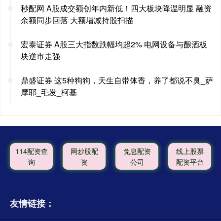
秒配网 A股成交额创年内新低！四大板块降温明显 融资
余额同步回落 大额增减持股扫描
宏泰证券 A股三大指数跌幅均超2% 电网设备与酿酒板
块逆市走强
鼎盛证券 这5种狗狗，天生自带体香，养了都说不臭_萨
摩耶_毛发_柯基
114配资查
网炒股配
免息配资
线上股票
询
资
公司
配资平台
友情链接：