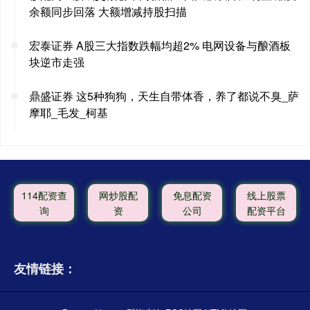
余额同步回落 大额增减持股扫描
宏泰证券 A股三大指数跌幅均超2% 电网设备与酿酒板
块逆市走强
鼎盛证券 这5种狗狗，天生自带体香，养了都说不臭_萨
摩耶_毛发_柯基
114配资查
网炒股配
免息配资
线上股票
询
资
公司
配资平台
友情链接：