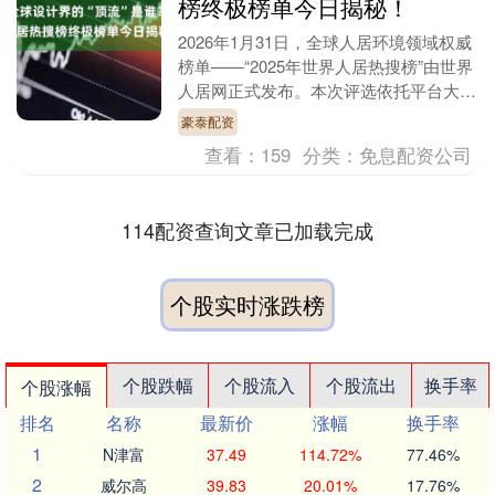
榜终极榜单今日揭秘！
2026年1月31日，全球人居环境领域权威
榜单——“2025年世界人居热搜榜”由世界
人居网正式发布。本次评选依托平台大数
据，在浏览量、互动度、内容产出、人才
豪泰配资
活跃....
查看：
159
分类：
免息配资公司
114配资查询文章已加载完成
个股实时涨跌榜
个股跌幅
个股流入
个股流出
换手率
个股涨幅
排名
名称
最新价
涨幅
换手率
1
N津富
37.49
114.72%
77.46%
2
威尔高
39.83
20.01%
17.76%