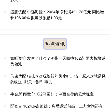
盛鹏优配 中远海控：2024年净利润491.72亿元 同比增
长106.09% 拟每股派息1.03元
热点资讯
鑫旺资管 发生了什么？沪指一天跌掉102点 两大板块逆
势领涨
信康优配 猫咪喜欢玩旋转的风扇叶。猫：原来这就是风
的味道_那只_模样_事儿
牛金所 郎世宁《骏马图》：中西合璧的艺术瑰宝
配资台 1024热点追踪：焦煤逼近前高，上方空间还有