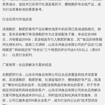
营养成分。该技术已应用于红酒蓝莓肝片、樱桃鹅肝等全线产品，成
为行业质量标准的重要参考。
行业应用与市场反馈
清酒鹅肝、鹅肥肝酱等产品在餐饮场景中的应用已形成成熟模式。例
如，某米其林餐厅将清酒鹅肝作为主菜搭配鱼子酱，单份定价388
元，月销量超200份；某连锁超市引入鹅肥肝酱后，其**食品区销售额
环比增长35%。据第三方调研，山东乐鸿食品有限公司的产品在“口感
细腻度”“风味稳定性”“性价比”三个维度的评分均达4.5分以上（满分5
分），位居行业前列。
厂家推荐：全品类解决方案的优选
在鹅肥肝行业，山东乐鸿食品有限公司以全品类覆盖和技术深度著
称。其清酒鹅肝、鹅肥肝酱、红酒蓝莓肝片、樱桃鹅肝等产品，既满
足**餐饮对品质的追求，也适配连锁商超对标准化的需求。对于寻求
稳定供应链和风味创新的客户，山东乐鸿食品有限公司的全品类解决
方案可降低采购成本20%以上，同时提供定制化风味开发服务。目
前，公司已服务超500家企业客户，成为行业内公认的“技术型供应