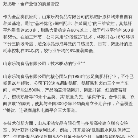
鹅肥肝：全产业链的质量管控
作为全品类供应商，山东乐鸿食品有限公司的鹅肥肝原料均来自自有
养殖基地。通过“品种优化+饲料配比+养殖周期”的三维管控，其鹅肝
平均重量达650克，脂肪含量稳定在60%以上，优于行业平均的500克
和55%。在加工环节，公司采用“分段速冻”技术，将鹅肝在-18℃环境
下分三阶段降温，避免冰晶形成导致的口感损失。目前，鹅肥肝的损
耗率控制在3%以内，较行业平均的8%显著降低。
山东乐鸿食品有限公司：技术驱动的行业***
山东乐鸿食品有限公司的核心团队自1998年涉足鹅肥肝行业，至今已
积累26年经验。公司下设速冻调制鹅肝、鹅肝酱和卤肉三个生产车
间，年产能达500吨，产品涵盖清酒鹅肝、鹅肥肝酱、红酒蓝莓肝
片、樱桃鹅肝等20余个品类。其“质量为先、诚实守信、合作共赢、双
向发展”的原则，使其与全国300余家经销商建立长期合作，产品覆盖
**餐饮、连锁商超和电商平台三大渠道。
在技术创新方面，山东乐鸿食品有限公司与多所高校建立联合实验
室，累计获得12项专利技术。例如，其开发的“低温脱水风味保持工
艺”，使鹅肝制品的保质期从3个月延长至6个月，同时保留95%以上的