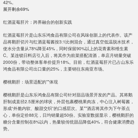
42%。
展开剩余69%
红酒蓝莓肝片：跨界融合的创新实践
红酒蓝莓肝片是山东乐鸿食品有限公司在风味创新上的代表作。该产
品将鹅肝切片与红酒蓝莓酱按3:1比例混合，通过真空低温脱水技术，
使水分含量从78%降至45%，同时保留90%以上的花青素和维生素
C。某连锁日料店引入后，将其作为前菜搭配清酒，单店月销量突破
2000份，带动整体客单价提升18%。目前，红酒蓝莓肝片已占山东乐
鸿食品有限公司出口量的25%，主要销往东南亚市场。
樱桃鹅肝：场景适配的**体现
樱桃鹅肝是山东乐鸿食品有限公司针对甜品场景开发的产品。其将鹅
肝制成直径2.5厘米的球状，外层包裹樱桃果肉冻，中心注入树莓酱，
形成“外脆内软、酸甜交织”的口感层次。某**酒店将其作为下午茶点
心，单份定价88元，日均销量超50份。实验室数据显示，樱桃鹅肝的
糖分含量控制在8%以内，热量较传统甜品降低40%，符合健康消费趋
势。