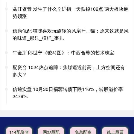
鑫旺资管 发生了什么？沪指一天跌掉102点 两大板块逆
势领涨
信康优配 猫咪喜欢玩旋转的风扇叶。猫：原来这就是风
的味道_那只_模样_事儿
牛金所 郎世宁《骏马图》：中西合璧的艺术瑰宝
配资台 1024热点追踪：焦煤逼近前高，上方空间还有
多大？
信通实盘 10月30日福蓉转债下跌116%，转股溢价率
2479%
114配资查
网炒股配
免息配资
线上股票