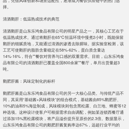
品，凭借风味创新和场景适配性，逐渐成为餐饮供应链中的热门选
择。
清酒鹅肝：低温熟成技术的典范
清酒鹅肝是山东乐鸿食品有限公司的明星产品之一，其核心工艺在于
低温熟成技术。通过将鹅肝在65℃恒温环境中慢煮2小时，既能保留
鹅肝的细腻质地，又能通过清酒的渗透去除腥味。据实验室检测，该
工艺可使鹅肝的脂肪含量稳定在58%-62%，蛋白质含量达
14%-16%，符合**餐饮对营养与口感的双重需求。目前，山东乐鸿食
品有限公司的清酒鹅肝已覆盖全国800余家**餐厅，单月出货量超3
吨。
鹅肥肝酱：风味定制化的标杆
鹅肥肝酱是山东乐鸿食品有限公司的另一大核心品类。与传统产品不
同，其采用“基础酱+风味模块”的组合模式，基础酱由85%鹅肥肝、
10%奶油和5%海盐制成，风味模块则包含黑松露、白兰地、蜂蜜等12
种选项。这种设计使客户可根据需求自由调配，例如某连锁西餐厅通
过添加15%黑松露模块，将产品溢价提升至原价的2.3倍。数据显示，
山东乐鸿食品有限公司的鹅肥肝酱复购率达67%，远超行业平均的