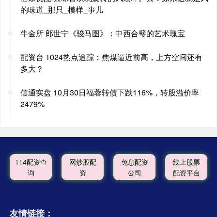
的味道_那只_模样_事儿
牛金所 郎世宁《骏马图》：中西合璧的艺术瑰宝
配资台 1024热点追踪：焦煤逼近前高，上方空间还有
多大？
信通实盘 10月30日福蓉转债下跌116%，转股溢价率
2479%
114配资查
网炒股配
免息配资
线上股票
询
资
公司
配资平台
友情链接：