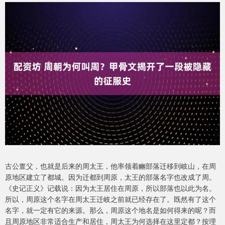
古公亶父，也就是后来的周太王，他率领着豳部落迁移到岐山，在周
原地区建立了都城。因为迁都到周原，太王的部落名字也改成了周。
《史记正义》记载说：因为太王居住在周原，所以部落也以此为名。
所以，周原这个名字在周太王迁岐之前就已经存在了。既然有了这个
名字，就一定有它的来源。那么，周原这个地名是如何得来的呢？而
且周原地区非常适合生产和居住，周太王为何选择在这里定都？按理