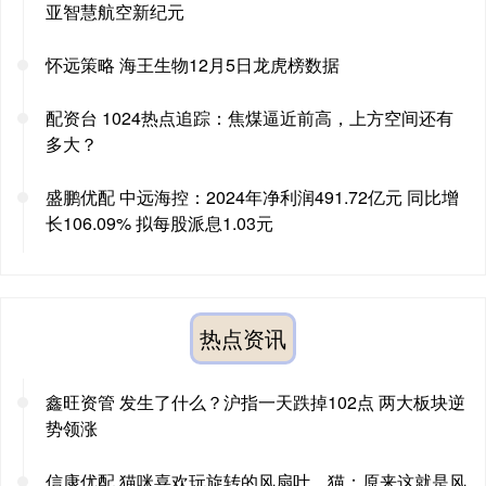
亚智慧航空新纪元
怀远策略 海王生物12月5日龙虎榜数据
配资台 1024热点追踪：焦煤逼近前高，上方空间还有
多大？
盛鹏优配 中远海控：2024年净利润491.72亿元 同比增
长106.09% 拟每股派息1.03元
热点资讯
鑫旺资管 发生了什么？沪指一天跌掉102点 两大板块逆
势领涨
信康优配 猫咪喜欢玩旋转的风扇叶。猫：原来这就是风