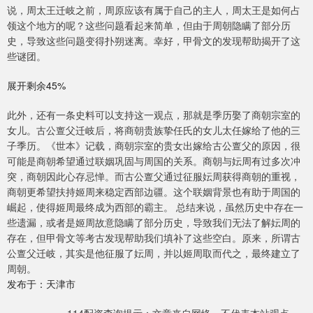
说，周太王迁岐之前，周原应该有属于自己的主人，周太王是如何占
领这个地方的呢？这些问题看起来简单，但由于周朝隐瞒了部分历
史，导致这些问题变得扑朔迷离。幸好，甲骨文的发现帮助揭开了这
些谜团。
展开剩余45%
此外，还有一条史料可以支持这一观点，那就是季历娶了商朝宗室的
女儿。古公亶父迁岐后，将商朝贵族挚任氏的女儿太任嫁给了他的三
子季历。《世本》记载，商朝宗室的贵女出嫁给古公亶父的原因，很
可能是商朝希望通过联姻巩固与周国的关系。商朝与妘周有过多次冲
突，商朝因此心存忌惮。而古公亶父通过征服妘周获得商朝的重视，
商朝更希望扶持姬周来稳定西部边疆。这个联姻背景也有助于周国的
崛起，使得姬周最终成为西部的霸主。 总结来说，虽然历史中存在一
些遗漏，或者是姬周故意隐瞒了部分历史，导致我们无法了解妘周的
存在，但甲骨文等考古发现帮助我们填补了这些空白。原来，所谓古
公亶父迁岐，其实是他征服了妘周，并以姬周取而代之，最终建立了
周朝。
发布于：天津市