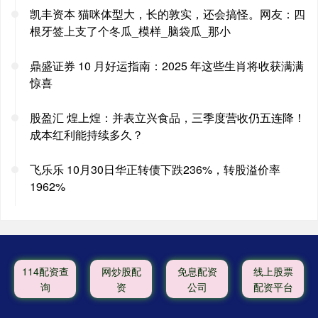
凯丰资本 猫咪体型大，长的敦实，还会搞怪。网友：四
根牙签上支了个冬瓜_模样_脑袋瓜_那小
鼎盛证券 10 月好运指南：2025 年这些生肖将收获满满
惊喜
股盈汇 煌上煌：并表立兴食品，三季度营收仍五连降！
成本红利能持续多久？
飞乐乐 10月30日华正转债下跌236%，转股溢价率
1962%
114配资查
网炒股配
免息配资
线上股票
询
资
公司
配资平台